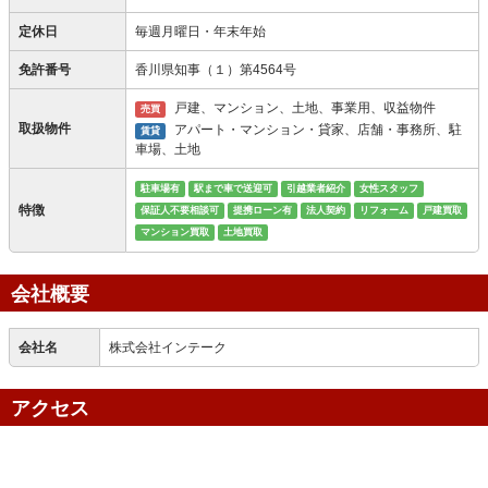
定休日
毎週月曜日・年末年始
免許番号
香川県知事（１）第4564号
戸建、マンション、土地、事業用、収益物件
売買
取扱物件
アパート・マンション・貸家、店舗・事務所、駐
賃貸
車場、土地
駐車場有
駅まで車で送迎可
引越業者紹介
女性スタッフ
特徴
保証人不要相談可
提携ローン有
法人契約
リフォーム
戸建買取
マンション買取
土地買取
会社概要
会社名
株式会社インテーク
アクセス